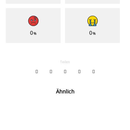
0
0
%
%
Teilen
Ähnlich
Galatasaray bereit für Villarreal: Letzter
Härtetest vor dem Saisonstart
Galatasaray mit nächstem Transfer-Vorstoß