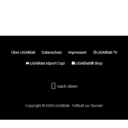
bei Milans Rafael Leão
Bericht: Kein gemeinsamer Abschied? Icardi
sagt Galatasaray offenbar ab
Über LIGABlatt
Datenschutz
Impressum
📺 LIGABlatt TV
🎮 LIGABlatt eSport Cup!
🛍️ LIGABlatt® Shop
nach oben
Copyright © 2026 LIGABlatt - Fußball zur Stunde!