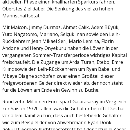
aktuellen Phase einen knallharten Sparkurs fahren.
Oberstes Ziel dabei: Die Senkung des viel zu hohen
Mannschaftsetat.
Mit Maicon, Jimmy Durmaz, Ahmet Çalık, Adem Büyük,
Yuto Nagatomo, Mariano, Selçuk İnan sowie den Leih-
Rückkehrern Jean Mikael Seri, Mario Lemina, Florin
Andone und Henry Onyekuru haben die Löwen in der
vergangenen Sommer-Transferperiode wichtiges Kapital
freischaufelt. Die Zugänge um Arda Turan, Etebo, Emre
Kılınç sowie den Leih-Rückkehrern um Ryan Babel und
Mbaye Diagne schöpfen zwar einen Großteil dieser
freigewordenen Gelder direkt wieder ab, dennoch steht
für die Löwen am Ende ein Gewinn zu Buche.
Rund zehn Millionen Euro spart Galatasaray im Vergleich
zur Saison 19/20, allein was die Gehälter betrifft. Das hat
vor allem damit zu tun, dass auch bestehende Gehälter –
wie zum Beispiel der von Abwehrmann Ryan Donk –
gekürzt werden. Nichtsdestotrotz hält der aktuelle Kader