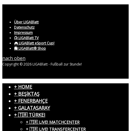
Über LIGABlatt
Datenschutz
Impressum
📺 LIGABlatt TV
🎮 LIGABlatt eSport Cup!
🛍️ LIGABlatt® Shop
nach oben
Copyright © 2026 LIGABlatt - Fußball zur Stunde!
+ HOME
+ BEŞİKTAŞ
+ FENERBAHÇE
+ GALATASARAY
+ 🇹🇷 TÜRKEI
+ 🇹🇷 LIVE! MATCHCENTER
+ 🇹🇷 LIVE! TRANSFERCENTER