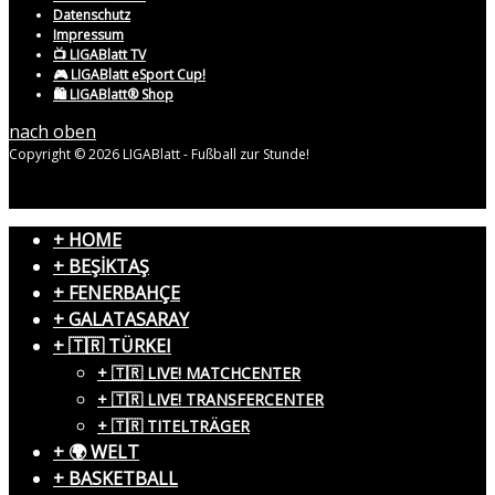
Datenschutz
Impressum
📺 LIGABlatt TV
🎮 LIGABlatt eSport Cup!
🛍️ LIGABlatt® Shop
nach oben
Copyright © 2026 LIGABlatt - Fußball zur Stunde!
+ HOME
+ BEŞİKTAŞ
+ FENERBAHÇE
+ GALATASARAY
+ 🇹🇷 TÜRKEI
+ 🇹🇷 LIVE! MATCHCENTER
+ 🇹🇷 LIVE! TRANSFERCENTER
+ 🇹🇷 TITELTRÄGER
+ 🌍 WELT
+ BASKETBALL