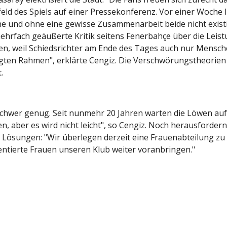
eld des Spiels auf einer Pressekonferenz. Vor einer Woche 
nne und ohne eine gewisse Zusammenarbeit beide nicht exi
mehrfach geäußerte Kritik seitens Fenerbahçe über die Leist
en, weil Schiedsrichter am Ende des Tages auch nur Menschen
gten Rahmen", erklärte Cengiz. Die Verschwörungstheorien 
.
hwer genug. Seit nunmehr 20 Jahren warten die Löwen auf e
, aber es wird nicht leicht", so Cengiz. Noch herausfordernde
en Lösungen: "Wir überlegen derzeit eine Frauenabteilung 
tierte Frauen unseren Klub weiter voranbringen."