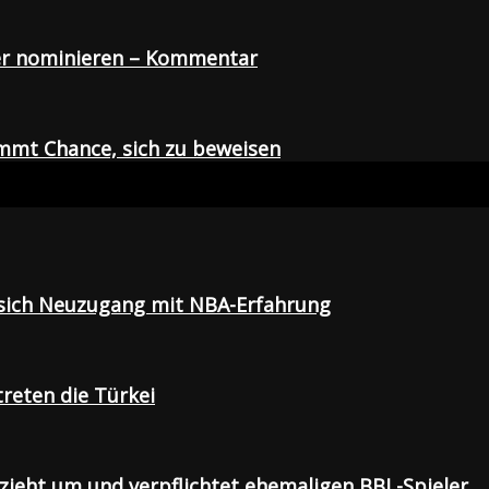
der nominieren – Kommentar
mmt Chance, sich zu beweisen
t sich Neuzugang mit NBA-Erfahrung
treten die Türkei
 zieht um und verpflichtet ehemaligen BBL-Spieler