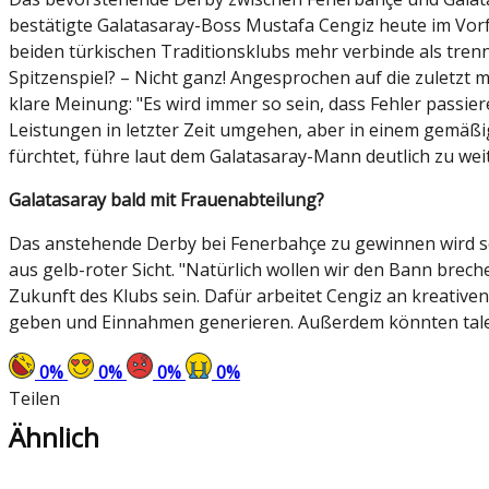
bestätigte Galatasaray-Boss Mustafa Cengiz heute im Vorf
beiden türkischen Traditionsklubs mehr verbinde als tre
Spitzenspiel? – Nicht ganz! Angesprochen auf die zuletzt 
klare Meinung: "Es wird immer so sein, dass Fehler passier
Leistungen in letzter Zeit umgehen, aber in einem gemäßi
fürchtet, führe laut dem Galatasaray-Mann deutlich zu weit
Galatasaray bald mit Frauenabteilung?
Das anstehende Derby bei Fenerbahçe zu gewinnen wird sc
aus gelb-roter Sicht. "Natürlich wollen wir den Bann brechen
Zukunft des Klubs sein. Dafür arbeitet Cengiz an kreativ
geben und Einnahmen generieren. Außerdem könnten talen
0
%
0
%
0
%
0
%
Teilen
Ähnlich