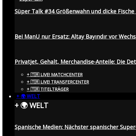
Süper Talk #34 Größenwahn und dicke Fisch
Bei ManU nur Ersatz: Altay Bayındır vor Wech
Privatjet, Gehalt, Merchandise-Anteile: Die De
+ 🇹🇷 LIVE! MATCHCENTER
+ 🇹🇷 LIVE! TRANSFERCENTER
+ 🇹🇷 TITELTRÄGER
+ 🌍 WELT
+ 🌍 WELT
Spanische Medien: Nächster spanischer Superc