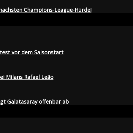
r nächsten Champions-League-Hürde!
tetest vor dem Saisonstart
i Milans Rafael Leão
agt Galatasaray offenbar ab