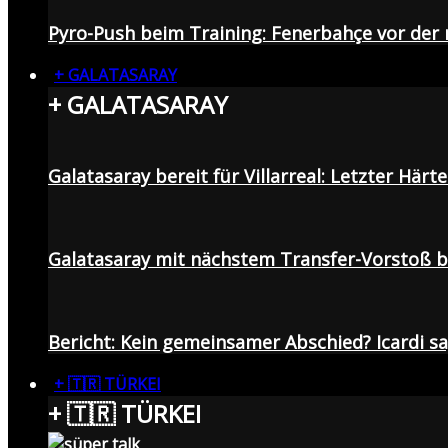
Pyro-Push beim Training: Fenerbahçe vor de
+ GALATASARAY
+ GALATASARAY
Galatasaray bereit für Villarreal: Letzter Här
Galatasaray mit nächstem Transfer-Vorstoß be
Bericht: Kein gemeinsamer Abschied? Icardi s
+ 🇹🇷 TÜRKEI
+ 🇹🇷 TÜRKEI