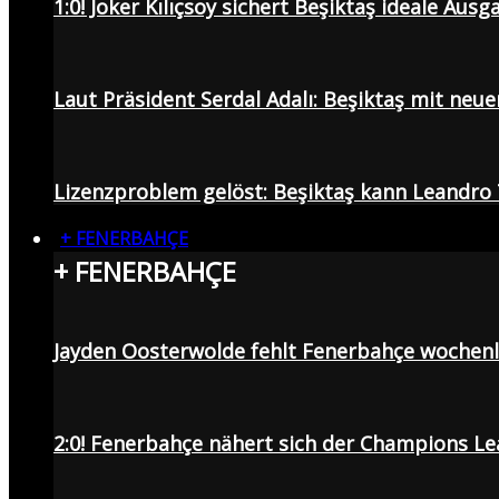
1:0! Joker Kılıçsoy sichert Beşiktaş ideale Aus
Laut Präsident Serdal Adalı: Beşiktaş mit neu
Lizenzproblem gelöst: Beşiktaş kann Leandro 
+ FENERBAHÇE
+ FENERBAHÇE
Jayden Oosterwolde fehlt Fenerbahçe wochen
2:0! Fenerbahçe nähert sich der Champions Lea