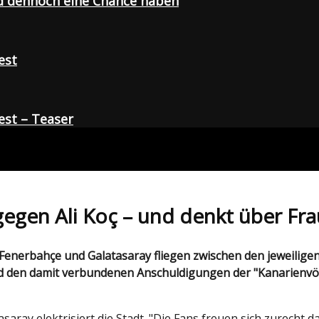
d dennoch eine Chance haben
est
st – Teaser
gegen Ali Koç – und denkt über Fr
nd den damit verbundenen Anschuldigungen der "Kanarienv
y elektrisiert die Stadt. "Die Fans freuen sich zurecht dar