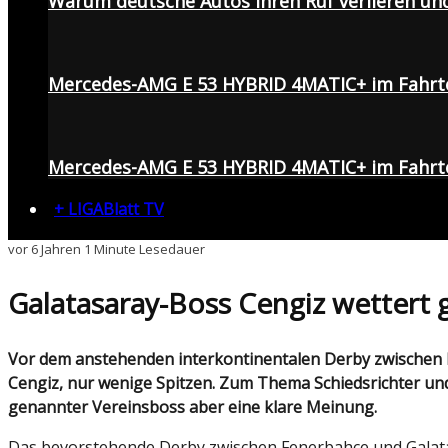
Warum deutsche Autos ihren Ruf verlieren un
Mercedes-AMG E 53 HYBRID 4MATIC+ im Fahrt
Mercedes-AMG E 53 HYBRID 4MATIC+ im Fahrte
+ LIGABlatt TV
vor 6 Jahren
1 Minute Lesedauer
Galatasaray-Boss Cengiz wettert 
Vor dem anstehenden interkontinentalen Derby zwischen Fenerbahçe und Galatasaray fliegen zwischen den jeweiligen Klub-Präsidenten, Ali Koç und Mustafa
Cengiz, nur wenige Spitzen. Zum Thema Schiedsrichter u
genannter Vereinsboss aber eine klare Meinung.
Das bevorstehende Derby zwischen Fenerbahçe und Galatasara