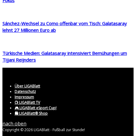
Fokus
Sánchez-Wechsel zu Como offenbar vom Tisch: Galatasaray
lehnt 27 Millionen Euro ab
Türkische Medien: Galatasaray intensiviert Bemühungen um
Tijjani Reijnders
Über LIGABlatt
Datenschutz
Impressum
📺 LIGABlatt TV
🎮 LIGABlatt eSport Cup!
🛍️ LIGABlatt® Shop
nach oben
Copyright © 2026 LIGABlatt - Fußball zur Stunde!