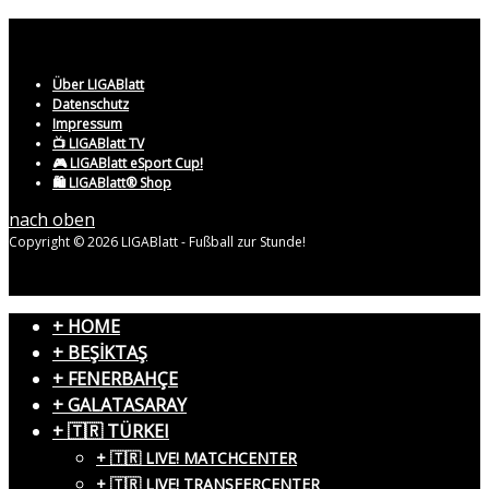
Über LIGABlatt
Datenschutz
Impressum
📺 LIGABlatt TV
🎮 LIGABlatt eSport Cup!
🛍️ LIGABlatt® Shop
nach oben
Copyright © 2026 LIGABlatt - Fußball zur Stunde!
+ HOME
+ BEŞİKTAŞ
+ FENERBAHÇE
+ GALATASARAY
+ 🇹🇷 TÜRKEI
+ 🇹🇷 LIVE! MATCHCENTER
+ 🇹🇷 LIVE! TRANSFERCENTER