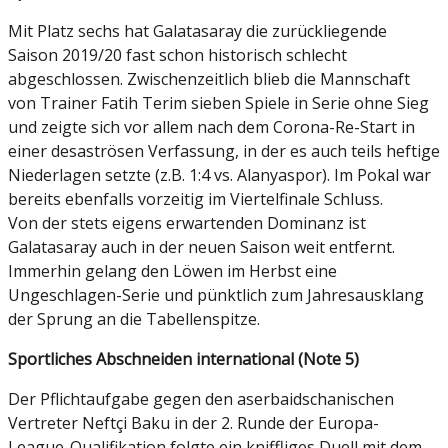
Mit Platz sechs hat Galatasaray die zurückliegende
Saison 2019/20 fast schon historisch schlecht
abgeschlossen. Zwischenzeitlich blieb die Mannschaft
von Trainer Fatih Terim sieben Spiele in Serie ohne Sieg
und zeigte sich vor allem nach dem Corona-Re-Start in
einer desaströsen Verfassung, in der es auch teils heftige
Niederlagen setzte (z.B. 1:4 vs. Alanyaspor). Im Pokal war
bereits ebenfalls vorzeitig im Viertelfinale Schluss.
Von der stets eigens erwartenden Dominanz ist
Galatasaray auch in der neuen Saison weit entfernt.
Immerhin gelang den Löwen im Herbst eine
Ungeschlagen-Serie und pünktlich zum Jahresausklang
der Sprung an die Tabellenspitze.
Sportliches Abschneiden international (Note 5)
Der Pflichtaufgabe gegen den aserbaidschanischen
Vertreter Neftçi Baku in der 2. Runde der Europa-
League-Qualifikation folgte ein kniffliges Duell mit dem