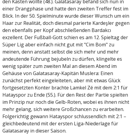
den Kasten wollte (48.). Galatasaray befand sich nun in
einer Drangphase und hatte den zweiten Treffer fest im
Blick. In der 50. Spielminute wurde dieser Wunsch um ein
Haar zur Realität, doch diesmal parierte Kardeşler gegen
den ebenfalls per Kopf abschließenden Bardakcı
exzellent. Der Fußball-Gott schien es am 12. Spieltag der
Süper Lig aber einfach nicht gut mit "Cim Bom" zu
meinen, denn anstatt selbst die sich mehr und mehr
andeutende Führung bejubeln zu dürfen, klingelte es
wenig später zum zweiten Mal an diesem Abend im
Gehäuse von Galatasaray-Kapitän Muslera: Einen
zunächst perfekt eingeleiteten, aber mit etwas Glück
fortgesetzten Konter brachte Lamkel Zé mit dem 2:1 für
Hatayspor zu Ende (55.). Für den Rest der Partie spielten
im Prinzip nur noch die Gelb-Roten, wobei es ihnen nicht
mehr gelang, sich weitere Großchancen zu erarbeiten.
Folgerichtig gewann Hatayspor schlussendlich mit 2:1 –
gleichbedeutend mit der ersten Liga-Niederlage für
Galatasaray in dieser Saison.