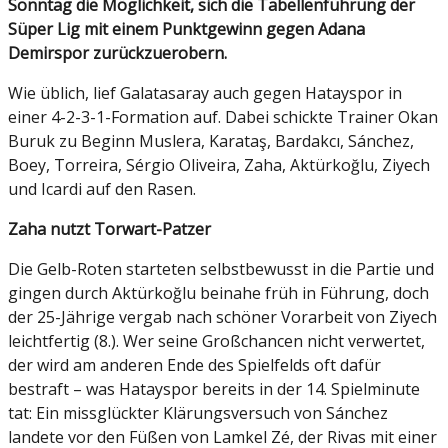
Sonntag die Möglichkeit, sich die Tabellenführung der
Süper Lig mit einem Punktgewinn gegen Adana
Demirspor zurückzuerobern.
Wie üblich, lief Galatasaray auch gegen Hatayspor in
einer 4-2-3-1-Formation auf. Dabei schickte Trainer Okan
Buruk zu Beginn Muslera, Karataş, Bardakcı, Sánchez,
Boey, Torreira, Sérgio Oliveira, Zaha, Aktürkoğlu, Ziyech
und Icardi auf den Rasen.
Zaha nutzt Torwart-Patzer
Die Gelb-Roten starteten selbstbewusst in die Partie und
gingen durch Aktürkoğlu beinahe früh in Führung, doch
der 25-Jährige vergab nach schöner Vorarbeit von Ziyech
leichtfertig (8.). Wer seine Großchancen nicht verwertet,
der wird am anderen Ende des Spielfelds oft dafür
bestraft – was Hatayspor bereits in der 14. Spielminute
tat: Ein missglückter Klärungsversuch von Sánchez
landete vor den Füßen von Lamkel Zé, der Rivas mit einer