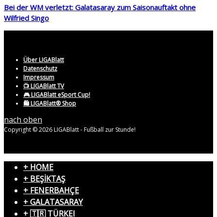
Bei der WM verletzt: Galatasaray zum Saisonauftakt ohne
Wilfried Singo
Über LIGABlatt
Datenschutz
Impressum
📺 LIGABlatt TV
🎮 LIGABlatt eSport Cup!
🛍️ LIGABlatt® Shop
nach oben
Copyright © 2026 LIGABlatt - Fußball zur Stunde!
+ HOME
+ BEŞİKTAŞ
+ FENERBAHÇE
+ GALATASARAY
+ 🇹🇷 TÜRKEI