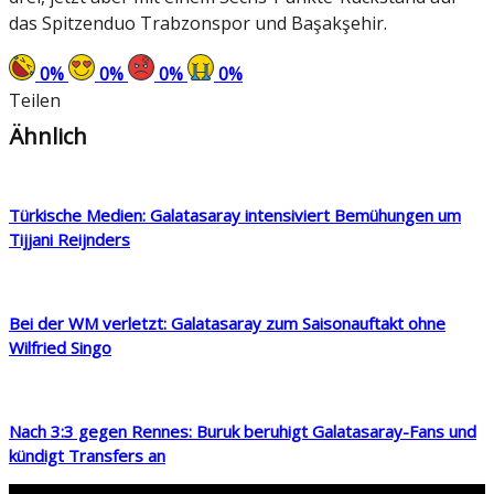
das Spitzenduo Trabzonspor und Başakşehir.
0
%
0
%
0
%
0
%
Teilen
Ähnlich
Türkische Medien: Galatasaray intensiviert Bemühungen um
Tijjani Reijnders
Bei der WM verletzt: Galatasaray zum Saisonauftakt ohne
Wilfried Singo
Nach 3:3 gegen Rennes: Buruk beruhigt Galatasaray-Fans und
kündigt Transfers an