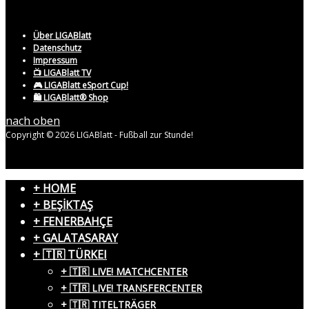
Über LIGABlatt
Datenschutz
Impressum
📺 LIGABlatt TV
🎮 LIGABlatt eSport Cup!
🛍️ LIGABlatt® Shop
nach oben
Copyright © 2026 LIGABlatt - Fußball zur Stunde!
+ HOME
+ BEŞİKTAŞ
+ FENERBAHÇE
+ GALATASARAY
+ 🇹🇷 TÜRKEI
+ 🇹🇷 LIVE! MATCHCENTER
+ 🇹🇷 LIVE! TRANSFERCENTER
+ 🇹🇷 TITELTRÄGER