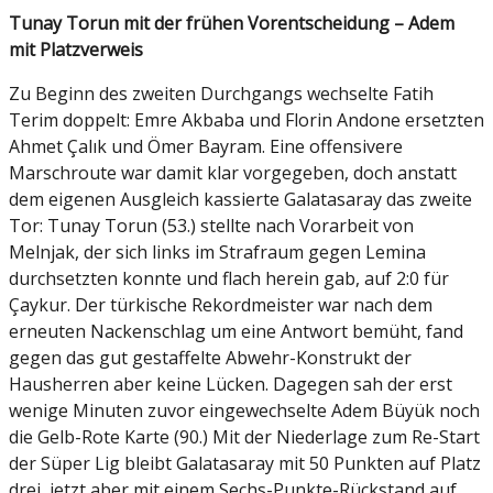
Tunay Torun mit der frühen Vorentscheidung – Adem
mit Platzverweis
Zu Beginn des zweiten Durchgangs wechselte Fatih
Terim doppelt: Emre Akbaba und Florin Andone ersetzten
Ahmet Çalık und Ömer Bayram. Eine offensivere
Marschroute war damit klar vorgegeben, doch anstatt
dem eigenen Ausgleich kassierte Galatasaray das zweite
Tor: Tunay Torun (53.) stellte nach Vorarbeit von
Melnjak, der sich links im Strafraum gegen Lemina
durchsetzten konnte und flach herein gab, auf 2:0 für
Çaykur. Der türkische Rekordmeister war nach dem
erneuten Nackenschlag um eine Antwort bemüht, fand
gegen das gut gestaffelte Abwehr-Konstrukt der
Hausherren aber keine Lücken. Dagegen sah der erst
wenige Minuten zuvor eingewechselte Adem Büyük noch
die Gelb-Rote Karte (90.) Mit der Niederlage zum Re-Start
der Süper Lig bleibt Galatasaray mit 50 Punkten auf Platz
drei, jetzt aber mit einem Sechs-Punkte-Rückstand auf