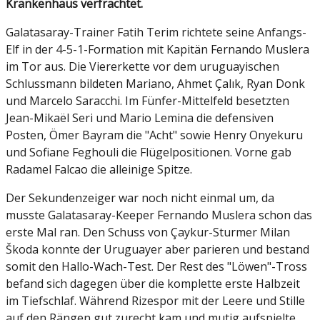
Krankenhaus verfrachtet.
Galatasaray-Trainer Fatih Terim richtete seine Anfangs-
Elf in der 4-5-1-Formation mit Kapitän Fernando Muslera
im Tor aus. Die Viererkette vor dem uruguayischen
Schlussmann bildeten Mariano, Ahmet Çalık, Ryan Donk
und Marcelo Saracchi. Im Fünfer-Mittelfeld besetzten
Jean-Mikaël Seri und Mario Lemina die defensiven
Posten, Ömer Bayram die "Acht" sowie Henry Onyekuru
und Sofiane Feghouli die Flügelpositionen. Vorne gab
Radamel Falcao die alleinige Spitze.
Der Sekundenzeiger war noch nicht einmal um, da
musste Galatasaray-Keeper Fernando Muslera schon das
erste Mal ran. Den Schuss von Çaykur-Sturmer Milan
Škoda konnte der Uruguayer aber parieren und bestand
somit den Hallo-Wach-Test. Der Rest des "Löwen"-Tross
befand sich dagegen über die komplette erste Halbzeit
im Tiefschlaf. Während Rizespor mit der Leere und Stille
auf den Rängen gut zurecht kam und mutig aufspielte,