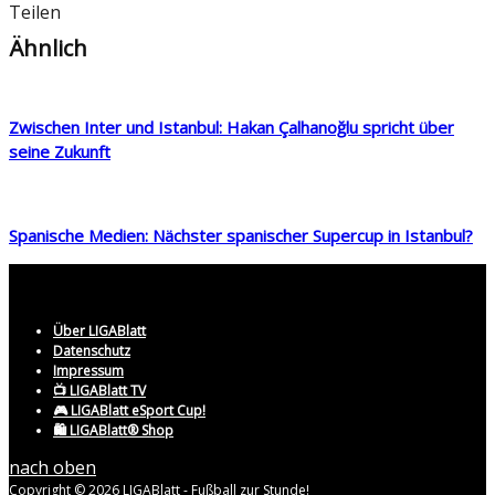
Teilen
Ähnlich
Zwischen Inter und Istanbul: Hakan Çalhanoğlu spricht über
seine Zukunft
Spanische Medien: Nächster spanischer Supercup in Istanbul?
Über LIGABlatt
Datenschutz
Impressum
📺 LIGABlatt TV
🎮 LIGABlatt eSport Cup!
🛍️ LIGABlatt® Shop
nach oben
Copyright © 2026 LIGABlatt - Fußball zur Stunde!