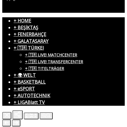
+ HOME
+ BEŞİKTAŞ
+ FENERBAHÇE
+ GALATASARAY
+ 🇹🇷 TÜRKEI
+ 🇹🇷 LIVE! MATCHCENTER
+ 🇹🇷 LIVE! TRANSFERCENTER
+ 🇹🇷 TITELTRÄGER
+ 🌍 WELT
+ BASKETBALL
+ eSPORT
+ AUTOTECHNIK
+ LIGABlatt TV