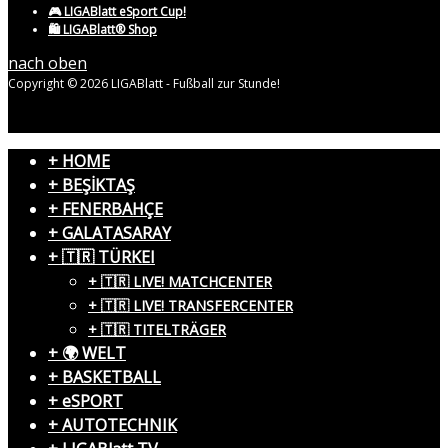
🎮 LIGABlatt eSport Cup!
🛍️ LIGABlatt® Shop
nach oben
Copyright © 2026 LIGABlatt - Fußball zur Stunde!
+ HOME
+ BEŞİKTAŞ
+ FENERBAHÇE
+ GALATASARAY
+ 🇹🇷 TÜRKEI
+ 🇹🇷 LIVE! MATCHCENTER
+ 🇹🇷 LIVE! TRANSFERCENTER
+ 🇹🇷 TITELTRÄGER
+ 🌍 WELT
+ BASKETBALL
+ eSPORT
+ AUTOTECHNIK