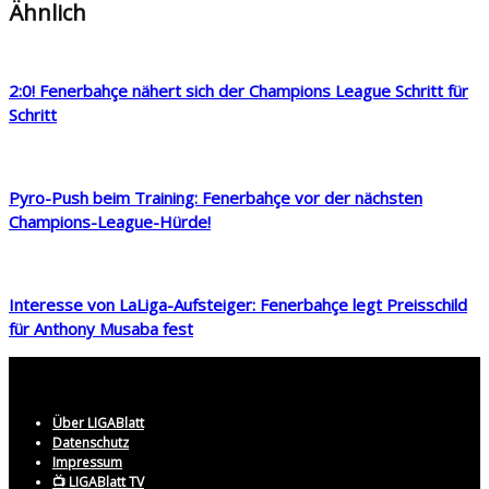
Ähnlich
2:0! Fenerbahçe nähert sich der Champions League Schritt für
Schritt
Pyro-Push beim Training: Fenerbahçe vor der nächsten
Champions-League-Hürde!
Interesse von LaLiga-Aufsteiger: Fenerbahçe legt Preisschild
für Anthony Musaba fest
Über LIGABlatt
Datenschutz
Impressum
📺 LIGABlatt TV