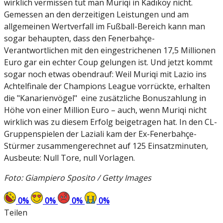
wirklich vermissen tut man Muriqi in Kadıköy nicht.
Gemessen an den derzeitigen Leistungen und am
allgemeinen Wertverfall im Fußball-Bereich kann man
sogar behaupten, dass den Fenerbahçe-
Verantwortlichen mit den eingestrichenen 17,5 Millionen
Euro gar ein echter Coup gelungen ist. Und jetzt kommt
sogar noch etwas obendrauf: Weil Muriqi mit Lazio ins
Achtelfinale der Champions League vorrückte, erhalten
die "Kanarienvögel" eine zusätzliche Bonuszahlung in
Höhe von einer Million Euro – auch, wenn Muriqi nicht
wirklich was zu diesem Erfolg beigetragen hat. In den CL-
Gruppenspielen der Laziali kam der Ex-Fenerbahçe-
Stürmer zusammengerechnet auf 125 Einsatzminuten,
Ausbeute: Null Tore, null Vorlagen.
Foto: Giampiero Sposito / Getty Images
0
%
0
%
0
%
0
%
Teilen