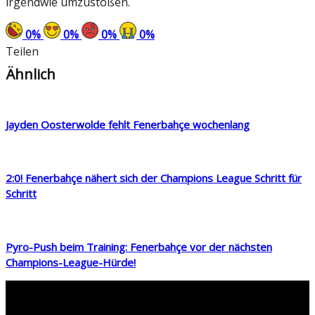
irgendwie umzustoßen.
0
%
0
%
0
%
0
%
Teilen
Ähnlich
Jayden Oosterwolde fehlt Fenerbahçe wochenlang
2:0! Fenerbahçe nähert sich der Champions League Schritt für
Schritt
Pyro-Push beim Training: Fenerbahçe vor der nächsten
Champions-League-Hürde!