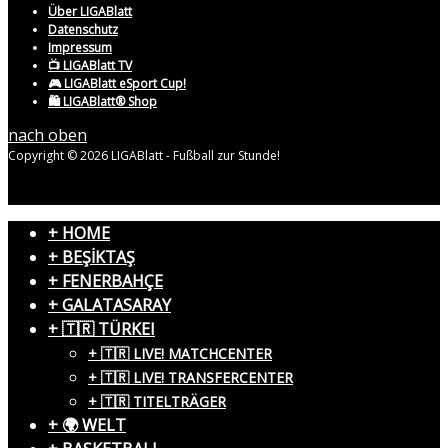
Über LIGABlatt
Datenschutz
Impressum
📺 LIGABlatt TV
🎮 LIGABlatt eSport Cup!
🛍️ LIGABlatt® Shop
nach oben
Copyright © 2026 LIGABlatt - Fußball zur Stunde!
+ HOME
+ BEŞİKTAŞ
+ FENERBAHÇE
+ GALATASARAY
+ 🇹🇷 TÜRKEI
+ 🇹🇷 LIVE! MATCHCENTER
+ 🇹🇷 LIVE! TRANSFERCENTER
+ 🇹🇷 TITELTRÄGER
+ 🌍 WELT