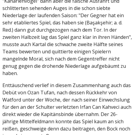
"Kanarienvögel" dann aber die falsche Ausfahrt und
schlitterten sehenden Auges in die schon siebte
Niederlage der laufenden Saison: "Der Gegner hat ein
sehr etabliertes Spiel, das haben sie (Başakşehir; a. d.
Red.) dann gut durchgezogen nach dem Tor. In der
zweiten Halbzeit lag das Spiel ganz klar in ihren Händen",
musste auch Kartal die schwache zweite Hälfte seines
Teams bewerten und quittierte einigen Spielern
mangelnde Moral, sich nach dem Gegentreffer nicht
genug gegen die drohende Niederlage aufgebäumt zu
haben.
Enttäuschend verlief in diesem Zusammenhang auch das
Debüt von Ozan Tufan, nach dessen Rückkehr von
Watford unter der Woche, der nach seiner Einwechslung
für den an der Schulter verletzten Irfan Can Kahveci auch
direkt wieder die Kapitänsbinde übernahm. Der 26-
jährige Mittelfeldmann konnte das Spiel kaum an sich
reißen, geschweige denn dazu beitragen, den Bock noch