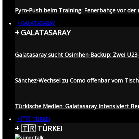
Pyro-Push beim Training: Fenerbahçe vor de
+ GALATASARAY
+ GALATASARAY
Galatasaray sucht Osimhen-Backup: Zwei U23
Sánchez-Wechsel zu Como offenbar vom Tisch: 
Türkische Medien: Galatasaray intensiviert B
+ 🇹🇷 TÜRKEI
+ 🇹🇷 TÜRKEI