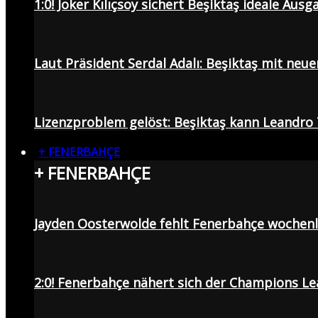
1:0! Joker Kılıçsoy sichert Beşiktaş ideale Aus
Laut Präsident Serdal Adalı: Beşiktaş mit neu
Lizenzproblem gelöst: Beşiktaş kann Leandro 
+ FENERBAHÇE
+ FENERBAHÇE
Jayden Oosterwolde fehlt Fenerbahçe wochen
2:0! Fenerbahçe nähert sich der Champions Lea