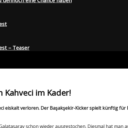
d dennoch eine Chance haben
est
st – Teaser
n Kahveci im Kader!
Galatasaray schon wieder ausgestochen. Diesmal hat man au