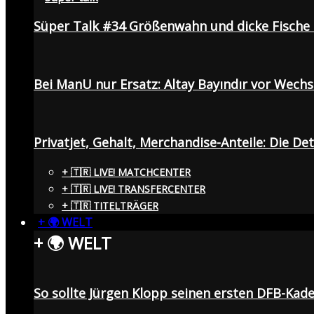
Süper Talk #34 Größenwahn und dicke Fisch
Bei ManU nur Ersatz: Altay Bayındır vor Wech
Privatjet, Gehalt, Merchandise-Anteile: Die De
+ 🇹🇷 LIVE! MATCHCENTER
+ 🇹🇷 LIVE! TRANSFERCENTER
+ 🇹🇷 TITELTRÄGER
+ 🌍 WELT
+ 🌍 WELT
So sollte Jürgen Klopp seinen ersten DFB-Ka