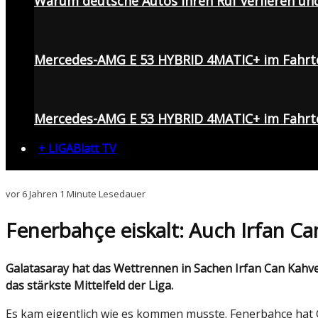
Warum deutsche Autos ihren Ruf verlieren un
Mercedes-AMG E 53 HYBRID 4MATIC+ im Fahrt
Mercedes-AMG E 53 HYBRID 4MATIC+ im Fahrte
+ LIGABlatt TV
vor 6 Jahren
1 Minute Lesedauer
Fenerbahçe eiskalt: Auch Irfan Ca
Galatasaray hat das Wettrennen in Sachen Irfan Can Kahveci eiskalt verloren. Der Başakşekir-Kicker spielt künftig für Fenerbahçe. Nun haben die "Kanarienvögel"
das stärkste Mittelfeld der Liga.
Es kam eigentlich wie es kommen musste. Fenerbahçe hat 