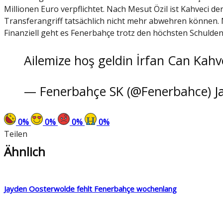
Millionen Euro verpflichtet. Nach Mesut Özil ist Kahveci 
Transferangriff tatsächlich nicht mehr abwehren können. 
Finanziell geht es Fenerbahçe trotz den höchsten Schulde
Ailemize hoş geldin İrfan Can Kahv
— Fenerbahçe SK (@Fenerbahce)
J
0
%
0
%
0
%
0
%
Teilen
Ähnlich
Jayden Oosterwolde fehlt Fenerbahçe wochenlang