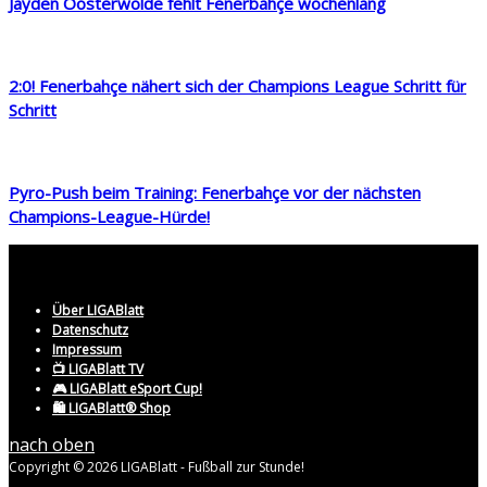
Jayden Oosterwolde fehlt Fenerbahçe wochenlang
2:0! Fenerbahçe nähert sich der Champions League Schritt für
Schritt
Pyro-Push beim Training: Fenerbahçe vor der nächsten
Champions-League-Hürde!
Über LIGABlatt
Datenschutz
Impressum
📺 LIGABlatt TV
🎮 LIGABlatt eSport Cup!
🛍️ LIGABlatt® Shop
nach oben
Copyright © 2026 LIGABlatt - Fußball zur Stunde!