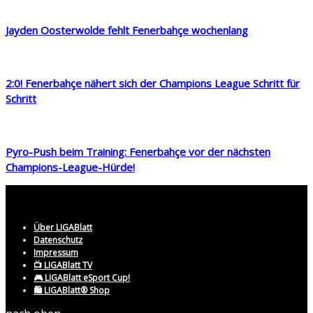
Jayden Oosterwolde fehlt Fenerbahçe wochenlang
2:0! Fenerbahçe nähert sich der Champions League Schritt für
Schritt
Pyro-Push beim Training: Fenerbahçe vor der nächsten
Champions-League-Hürde!
Über LIGABlatt
Datenschutz
Impressum
📺 LIGABlatt TV
🎮 LIGABlatt eSport Cup!
🛍️ LIGABlatt® Shop