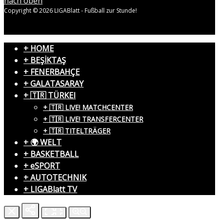
nach oben
Copyright © 2026 LIGABlatt - Fußball zur Stunde!
+ HOME
+ BEŞİKTAŞ
+ FENERBAHÇE
+ GALATASARAY
+ 🇹🇷 TÜRKEI
+ 🇹🇷 LIVE! MATCHCENTER
+ 🇹🇷 LIVE! TRANSFERCENTER
+ 🇹🇷 TITELTRÄGER
+ 🌍 WELT
+ BASKETBALL
+ eSPORT
+ AUTOTECHNIK
+ LIGABlatt TV