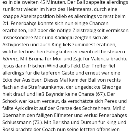
es in die zweiten 45 Minuten. Der Ball zappelte allerdings
zunächst wieder im Netz des Heimteams, durch eine
knappe Abseitsposition blieb es allerdings vorerst beim
2:1. Fenerbahçe konnte sich nun einige Chancen
erarbeiten, ließ aber die nötige Zielstrebigkeit vermissen.
Insbesondere Mor und Kadıoğlu zeigten sich als
Aktivposten und auch King ließ zumindest erahnen,
welche technischen Fähigkeiten er eventuell beisteuern
könnte
. Mit Bruma für Mor und Zajc für Valencia brachte
Jesus dann frischen Wind auf’s Feld. Der Treffer fiel
allerdings für die tapferen Gäste und erneut war eine
Ecke der Auslöser. Dieses Mal kam der Ball von rechts
flach an die Strafraumkante, der ungedeckte Gheorge
hielt drauf und ließ Bayındır keine Chance (67.). Der
Schock war kaum verdaut, da verschätzte sich Peres und
fällte Ayık direkt auf der Grenze des Sechzehners. Mršić
übernahm den fälligen Elfmeter und verlud Fenerbahçes
Schlussmann (73.). Mit Berisha und Dursun für King und
Rossi brachte der Coach nun seine letzten offensiven