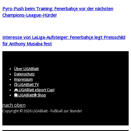
Pyro-Push beim Training: Fenerbahçe vor der nächsten
Champions-League-Hürde!
Interesse von LaLiga-Aufsteiger: Fenerbahçe legt Preisschild
für Anthony Musaba fest
Über LIGABlatt
Datenschutz
Impressum
📺 LIGABlatt TV
🎮 LIGABlatt eSport Cup!
🛍️ LIGABlatt® Shop
nach oben
Copyright © 2026 LIGABlatt - Fußball zur Stunde!