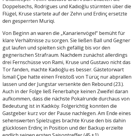
Doppelsechs, Rodrigues und Kadıoğlu stürmten über die
Flügel, Kruse startete auf der Zehn und Erdinç ersetzte
den gesperrten Muriqi.
Von Beginn an waren die „Kanarienvögel“ bemüht für
klare Verhältnisse zu sorgen. Sie ließen Ball und Gegner
gut laufen und spielten sich gefällig bis vor den
gegnerischen Strafraum. Nachdem zunächst allerdings
drei Fernschüsse von Rami, Kruse und Gustavo nicht das
Tor fanden, machte Kadıoğlu es besser. Gästetorwart
İsmail Çipe hatte einen Freistoß von Türüç nur abprallen
lassen und der Jungstar versenkte den Rebound (23.).
Auch in der Folge ließ Fenerbahçe keinen Zweifel daran
aufkommen, dass die nächste Pokalrunde durchaus von
Bedeutung ist in Kadıköy. Folgerichtig konnten die
Gastgeber kurz vor der Pause nachlegen. Am Ende eines
sehenswerten Spielzuges brachte Kruse den bis dahin
glücklosen Erdinç in Position und der Backup erzielte
endlich seinen ersten Saisontreffer (45.+1).