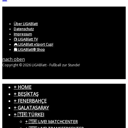
Über LIGABlatt
Datenschutz
Impressum
📺 LIGABlatt TV
🎮 LIGABlatt eSport Cup!
🛍️ LIGABlatt® Shop
nach oben
Copyright © 2026 LIGABlatt - Fußball zur Stunde!
+ HOME
+ BEŞİKTAŞ
+ FENERBAHÇE
+ GALATASARAY
+ 🇹🇷 TÜRKEI
+ 🇹🇷 LIVE! MATCHCENTER