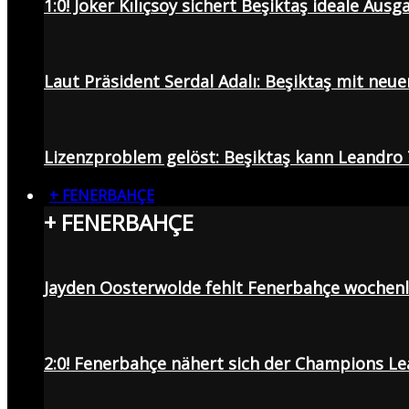
1:0! Joker Kılıçsoy sichert Beşiktaş ideale Aus
Laut Präsident Serdal Adalı: Beşiktaş mit neu
Lizenzproblem gelöst: Beşiktaş kann Leandro 
+ FENERBAHÇE
+ FENERBAHÇE
Jayden Oosterwolde fehlt Fenerbahçe wochen
2:0! Fenerbahçe nähert sich der Champions Lea