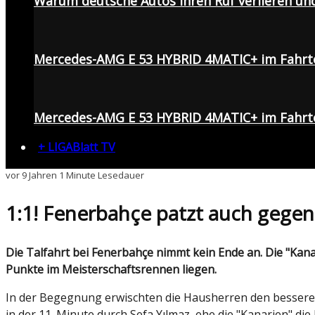
Warum deutsche Autos ihren Ruf verlieren un
Mercedes-AMG E 53 HYBRID 4MATIC+ im Fahrt
Mercedes-AMG E 53 HYBRID 4MATIC+ im Fahrte
+ LIGABlatt TV
vor 9 Jahren
1 Minute Lesedauer
1:1! Fenerbahçe patzt auch gege
Die Talfahrt bei Fenerbahçe nimmt kein Ende an. Die "Kanarien" kamen gegen Gaziantepspor nicht über ein 1:1-Unentschieden hinaus und ließen erneut wichtige
Punkte im Meisterschaftsrennen liegen.
In der Begegnung erwischten die Hausherren den besseren 
in der 11. Minute durch Sefa Yılmaz, ehe die "Kanarien" d