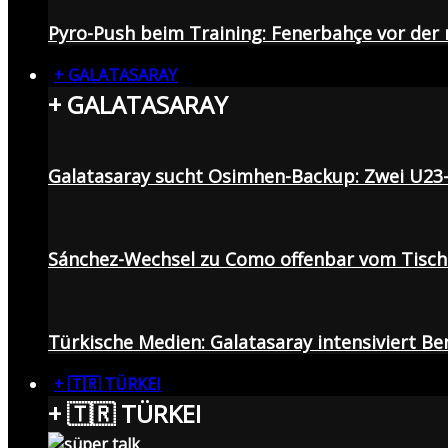
Pyro-Push beim Training: Fenerbahçe vor de
+ GALATASARAY
+ GALATASARAY
Galatasaray sucht Osimhen-Backup: Zwei U23
Sánchez-Wechsel zu Como offenbar vom Tisch: 
Türkische Medien: Galatasaray intensiviert B
+ 🇹🇷 TÜRKEI
+ 🇹🇷 TÜRKEI