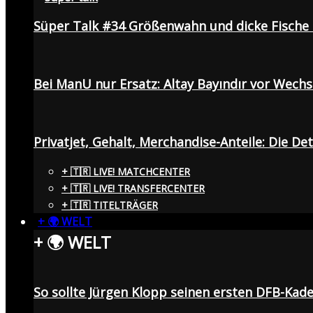
Süper Talk #34 Größenwahn und dicke Fisch
Bei ManU nur Ersatz: Altay Bayındır vor Wech
Privatjet, Gehalt, Merchandise-Anteile: Die De
+ 🇹🇷 LIVE! MATCHCENTER
+ 🇹🇷 LIVE! TRANSFERCENTER
+ 🇹🇷 TITELTRÄGER
+ 🌍 WELT
+ 🌍 WELT
So sollte Jürgen Klopp seinen ersten DFB-Ka