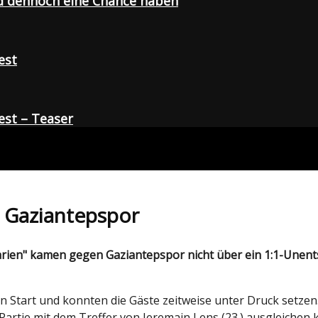
d dennoch eine Chance haben
est
st – Teaser
n Gaziantepspor
Start und konnten die Gäste zeitweise unter Druck setzen.
ie Partie mit dem Treffer von Jeremain Lens (23.) ausgleich