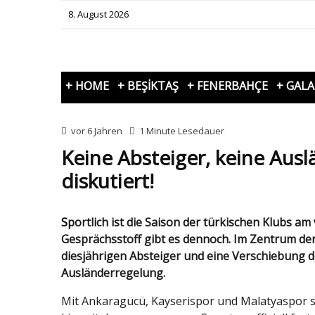
8. August 2026
+ HOME
+ BEŞİKTAŞ
+ FENERBAHÇE
+ GAL
vor 6 Jahren
1 Minute Lesedauer
Keine Absteiger, keine Ausl
diskutiert!
Sportlich ist die Saison der türkischen Klubs am vergangenen Wochenende zu Ende gegangen.
Gesprächsstoff gibt es dennoch. Im Zentrum der
diesjährigen Absteiger und eine Verschiebung
Ausländerregelung.
Mit Ankaragücü, Kayserispor und Malatyaspor st