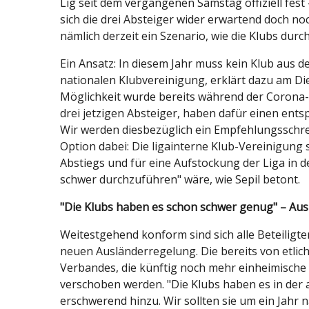
Lig seit dem vergangenen Samstag offiziell fes
sich die drei Absteiger wider erwartend doch noc
nämlich derzeit ein Szenario, wie die Klubs dur
Ein Ansatz: In diesem Jahr muss kein Klub aus d
nationalen Klubvereinigung, erklärt dazu am Di
Möglichkeit wurde bereits während der Corona-
drei jetzigen Absteiger, haben dafür einen ents
Wir werden diesbezüglich ein Empfehlungsschrei
Option dabei: Die ligainterne Klub-Vereinigung s
Abstiegs und für eine Aufstockung der Liga in
schwer durchzuführen" wäre, wie Sepil betont.
"Die Klubs haben es schon schwer genug" – Aus
Weitestgehend konform sind sich alle Beteilig
neuen Ausländerregelung. Die bereits von etlich
Verbandes, die künftig noch mehr einheimische S
verschoben werden. "Die Klubs haben es in der 
erschwerend hinzu. Wir sollten sie um ein Jahr n