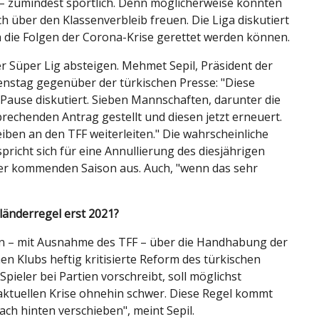
t – zumindest sportlich. Denn möglicherweise könnten
h über den Klassenverbleib freuen. Die Liga diskutiert
ch die Folgen der Corona-Krise gerettet werden können.
er Süper Lig absteigen. Mehmet Sepil, Präsident der
enstag gegenüber der türkischen Presse: "Diese
Pause diskutiert. Sieben Mannschaften, darunter die
prechenden Antrag gestellt und diesen jetzt erneuert.
ben an den TFF weiterleiten." Die wahrscheinliche
pricht sich für eine Annullierung des diesjährigen
 der kommenden Saison aus. Auch, "wenn das sehr
länderregel erst 2021?
ten – mit Ausnahme des TFF – über die Handhabung der
en Klubs heftig kritisierte Reform des türkischen
pieler bei Partien vorschreibt, soll möglichst
aktuellen Krise ohnehin schwer. Diese Regel kommt
ach hinten verschieben", meint Sepil.