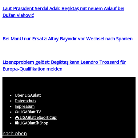
Laut Präsident Serdal Adalı: Beşiktaş mit neuem Anlauf bei
Dušan Vlahović
Bei ManU nur Ersatz: Altay Bayındır vor Wechsel nach Spanien
Lizenzproblem gelöst: Beşiktaş kann Leandro Trossard für
Europa-Qualifikation melden
Über LIGABlatt
Datenschutz
Impressum
📺 LIGABlatt TV
🎮 LIGABlatt eSport Cup!
🛍️ LIGABlatt® Shop
nach oben