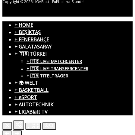
Copyright © 2026 LIGABlatt - Fußball zur Stunde!
+ HOME
+ BEŞİKTAŞ
+ FENERBAHÇE
+ GALATASARAY
+ 🇹🇷 TÜRKEI
+ 🇹🇷 LIVE! MATCHCENTER
+ 🇹🇷 LIVE! TRANSFERCENTER
+ 🇹🇷 TITELTRÄGER
+ 🌍 WELT
+ BASKETBALL
+ eSPORT
+ AUTOTECHNIK
+ LIGABlatt TV