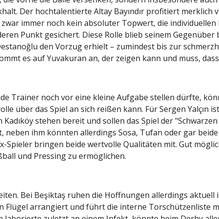
halt. Der hochtalentierte Altay Bayındır profitiert merklic
 zwar immer noch kein absoluter Topwert, die individuellen
eren Punkt gesichert. Diese Rolle blieb seinem Gegenüber
Destanoğlu den Vorzug erhielt – zumindest bis zur schmerzh
kommt es auf Yuvakuran an, der zeigen kann und muss, dass 
Trainer noch vor eine kleine Aufgabe stellen dürfte, könn
olle über das Spiel an sich reißen kann. Für Sergen Yalçın is
Kadıköy stehen bereit und sollen das Spiel der "Schwarzen A
zt, neben ihm könnten allerdings Sosa, Tufan oder gar beide
x-Spieler bringen beide wertvolle Qualitäten mit. Gut mögli
ußball und Pressing zu ermöglichen.
en. Bei Beşiktaş ruhen die Hoffnungen allerdings aktuell in
n Flügel arrangiert und führt die interne Torschützenliste m
laborierte zuletzt an einem Infekt, könnte beim Derby aller