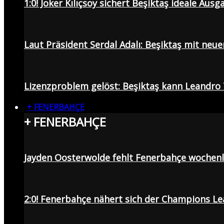
1:0! Joker Kılıçsoy sichert Beşiktaş ideale Aus
Laut Präsident Serdal Adalı: Beşiktaş mit neu
Lizenzproblem gelöst: Beşiktaş kann Leandro 
+ FENERBAHÇE
+ FENERBAHÇE
Jayden Oosterwolde fehlt Fenerbahçe wochen
2:0! Fenerbahçe nähert sich der Champions Lea