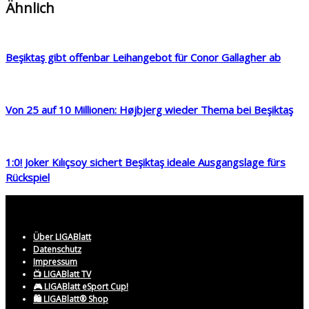
Ähnlich
Beşiktaş gibt offenbar Leihangebot für Conor Gallagher ab
Von 25 auf 10 Millionen: Højbjerg wieder Thema bei Beşiktaş
1:0! Joker Kılıçsoy sichert Beşiktaş ideale Ausgangslage fürs
Rückspiel
Über LIGABlatt
Datenschutz
Impressum
📺 LIGABlatt TV
🎮 LIGABlatt eSport Cup!
🛍️ LIGABlatt® Shop