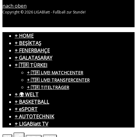
nach oben
Copyright © 2026 LIGABlatt - Fußball zur Stunde!
+ HOME
+ BEŞİKTAŞ
+ FENERBAHÇE
+ GALATASARAY
+ 🇹🇷 TÜRKEI
+ 🇹🇷 LIVE! MATCHCENTER
+ 🇹🇷 LIVE! TRANSFERCENTER
+ 🇹🇷 TITELTRÄGER
+ 🌍 WELT
+ BASKETBALL
+ eSPORT
+ AUTOTECHNIK
+ LIGABlatt TV