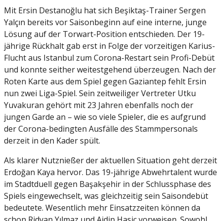
Mit Ersin Destanoğlu hat sich Beşiktaş-Trainer Sergen
Yalçın bereits vor Saisonbeginn auf eine interne, junge
Lösung auf der Torwart-Position entschieden. Der 19-
jährige Rückhalt gab erst in Folge der vorzeitigen Karius-
Flucht aus Istanbul zum Corona-Restart sein Profi-Debüt
und konnte seither weitestgehend überzeugen. Nach der
Roten Karte aus dem Spiel gegen Gaziantep fehlt Ersin
nun zwei Liga-Spiel. Sein zeitweiliger Vertreter Utku
Yuvakuran gehört mit 23 Jahren ebenfalls noch der
jungen Garde an – wie so viele Spieler, die es aufgrund
der Corona-bedingten Ausfälle des Stammpersonals
derzeit in den Kader spült.
Als klarer Nutznießer der aktuellen Situation geht derzeit
Erdoğan Kaya hervor. Das 19-jährige Abwehrtalent wurde
im Stadtduell gegen Başakşehir in der Schlussphase des
Spiels eingewechselt, was gleichzeitig sein Saisondebüt
bedeutete. Wesentlich mehr Einsatzzeiten können da
schon Ridvan Yılmaz und Ajdin Hasic vorweisen. Sowohl