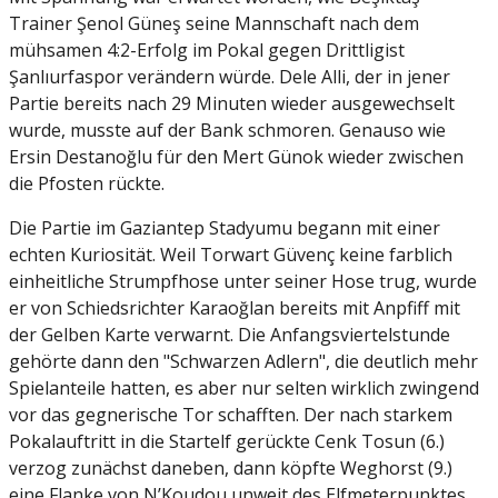
Trainer Şenol Güneş seine Mannschaft nach dem
mühsamen 4:2-Erfolg im Pokal gegen Drittligist
Şanlıurfaspor verändern würde. Dele Alli, der in jener
Partie bereits nach 29 Minuten wieder ausgewechselt
wurde, musste auf der Bank schmoren. Genauso wie
Ersin Destanoğlu für den Mert Günok wieder zwischen
die Pfosten rückte.
Die Partie im Gaziantep Stadyumu begann mit einer
echten Kuriosität. Weil Torwart Güvenç keine farblich
einheitliche Strumpfhose unter seiner Hose trug, wurde
er von Schiedsrichter Karaoğlan bereits mit Anpfiff mit
der Gelben Karte verwarnt. Die Anfangsviertelstunde
gehörte dann den "Schwarzen Adlern", die deutlich mehr
Spielanteile hatten, es aber nur selten wirklich zwingend
vor das gegnerische Tor schafften. Der nach starkem
Pokalauftritt in die Startelf gerückte Cenk Tosun (6.)
verzog zunächst daneben, dann köpfte Weghorst (9.)
eine Flanke von N’Koudou unweit des Elfmeterpunktes