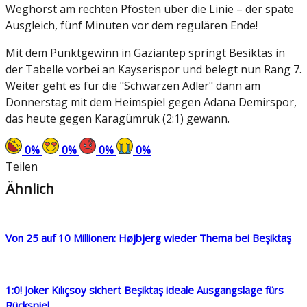
Weghorst am rechten Pfosten über die Linie – der späte
Ausgleich, fünf Minuten vor dem regulären Ende!
Mit dem Punktgewinn in Gaziantep springt Besiktas in
der Tabelle vorbei an Kayserispor und belegt nun Rang 7.
Weiter geht es für die "Schwarzen Adler" dann am
Donnerstag mit dem Heimspiel gegen Adana Demirspor,
das heute gegen Karagümrük (2:1) gewann.
0
%
0
%
0
%
0
%
Teilen
Ähnlich
Von 25 auf 10 Millionen: Højbjerg wieder Thema bei Beşiktaş
1:0! Joker Kılıçsoy sichert Beşiktaş ideale Ausgangslage fürs
Rückspiel