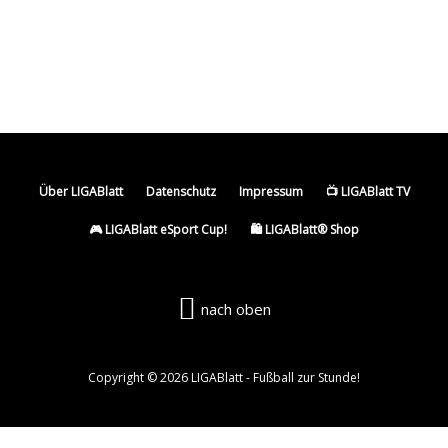
neuem Anlauf bei Dušan Vlahović
Lizenzproblem gelöst: Beşiktaş kann Leandro
Trossard für Europa-Qualifikation melden
Über LIGABlatt
Datenschutz
Impressum
📺 LIGABlatt TV
🎮 LIGABlatt eSport Cup!
🛍️ LIGABlatt® Shop
nach oben
Copyright © 2026 LIGABlatt - Fußball zur Stunde!