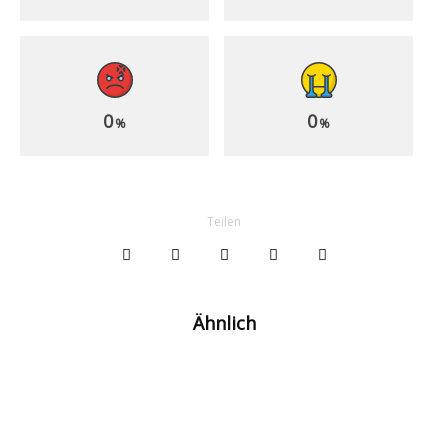
0
0
%
%
Teilen
Ähnlich
1:0! Joker Kılıçsoy sichert Beşiktaş ideale
Ausgangslage fürs Rückspiel
Laut Präsident Serdal Adalı: Beşiktaş mit