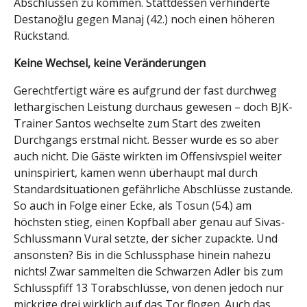
Abschlüssen zu kommen. Stattdessen verhinderte
Destanoğlu gegen Manaj (42.) noch einen höheren
Rückstand.
Keine Wechsel, keine Veränderungen
Gerechtfertigt wäre es aufgrund der fast durchweg
lethargischen Leistung durchaus gewesen – doch BJK-
Trainer Santos wechselte zum Start des zweiten
Durchgangs erstmal nicht. Besser wurde es so aber
auch nicht. Die Gäste wirkten im Offensivspiel weiter
uninspiriert, kamen wenn überhaupt mal durch
Standardsituationen gefährliche Abschlüsse zustande.
So auch in Folge einer Ecke, als Tosun (54.) am
höchsten stieg, einen Kopfball aber genau auf Sivas-
Schlussmann Vural setzte, der sicher zupackte. Und
ansonsten? Bis in die Schlussphase hinein nahezu
nichts! Zwar sammelten die Schwarzen Adler bis zum
Schlusspfiff 13 Torabschlüsse, von denen jedoch nur
mickrige drei wirklich auf das Tor flogen. Auch das