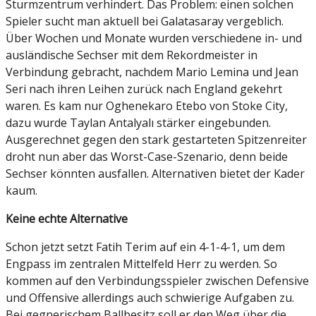
Sturmzentrum verhindert. Das Problem: einen solchen
Spieler sucht man aktuell bei Galatasaray vergeblich.
Über Wochen und Monate wurden verschiedene in- und
ausländische Sechser mit dem Rekordmeister in
Verbindung gebracht, nachdem Mario Lemina und Jean
Seri nach ihren Leihen zurück nach England gekehrt
waren. Es kam nur Oghenekaro Etebo von Stoke City,
dazu wurde Taylan Antalyalı stärker eingebunden.
Ausgerechnet gegen den stark gestarteten Spitzenreiter
droht nun aber das Worst-Case-Szenario, denn beide
Sechser könnten ausfallen. Alternativen bietet der Kader
kaum.
Keine echte Alternative
Schon jetzt setzt Fatih Terim auf ein 4-1-4-1, um dem
Engpass im zentralen Mittelfeld Herr zu werden. So
kommen auf den Verbindungsspieler zwischen Defensive
und Offensive allerdings auch schwierige Aufgaben zu.
Bei gegnerischem Ballbesitz soll er den Weg über die