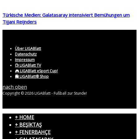
Türkische Medien: Galatasaray intensiviert Bemühungen um
Tijjani Reijnders
Über LIGABlatt
Datenschutz
Impressum
📺 LIGABlatt TV
🎮 LIGABlatt eSport Cup!
🛍️ LIGABlatt® Shop
nach oben
Copyright © 2026 LIGABlatt - Fußball zur Stunde!
+ HOME
+ BEŞİKTAŞ
+ FENERBAHÇE