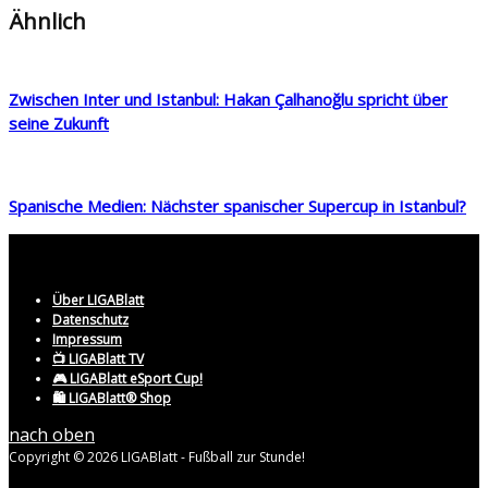
Ähnlich
Zwischen Inter und Istanbul: Hakan Çalhanoğlu spricht über
seine Zukunft
Spanische Medien: Nächster spanischer Supercup in Istanbul?
Über LIGABlatt
Datenschutz
Impressum
📺 LIGABlatt TV
🎮 LIGABlatt eSport Cup!
🛍️ LIGABlatt® Shop
nach oben
Copyright © 2026 LIGABlatt - Fußball zur Stunde!